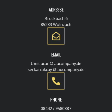
ADRESSE
Bruckbach 6
85283 Wolnzach
EMAIL
Umit.ucar @ aucompany.de
serkan.akcay @ aucompany.de
PHONE
08442 / 9580887