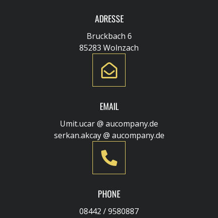
ADRESSE
Bruckbach 6
85283 Wolnzach
EMAIL
Umit.ucar @ aucompany.de
serkan.akcay @ aucompany.de
PHONE
08442 / 9580887